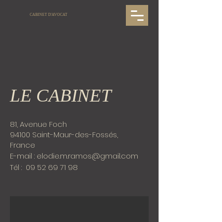
CABINET D'AVOCAT
LE CABINET
81, Avenue Foch
94100 Saint-Maur-des-Fossés,
France
E-mail :
elodie.m.ramos@gmail.com
Tél : 09 52 69 71 98